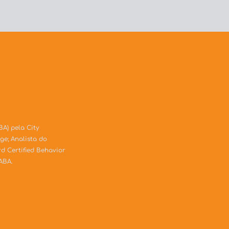
he conosco
Contato
Cursos
BA) pela City
ge; Analista do
 Certified Behavior
ABA.