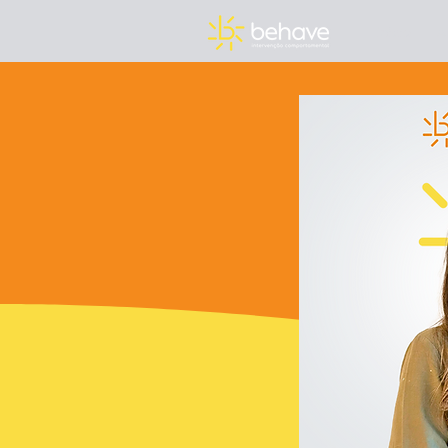
Início
A