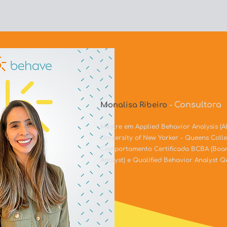
 Behave
Integração
Serviços
Unidades
Equipe
Trabal
Consultora
Monalisa Ribeiro
-
Mestre em Applied Behavior Analysis (A
University of New Yorker - Queens Colle
Comportamento Certificada BCBA (Board
Analyst) e Qualified Behavior Analyst Q